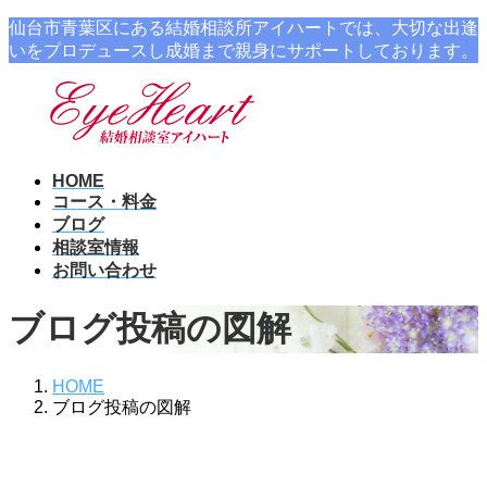
コ
ナ
仙台市青葉区にある結婚相談所アイハートでは、大切な出逢
ン
ビ
いをプロデュースし成婚まで親身にサポートしております。
テ
ゲ
ン
ー
ツ
シ
に
ョ
移
ン
HOME
動
に
コース・料金
移
ブログ
動
相談室情報
お問い合わせ
ブログ投稿の図解
HOME
ブログ投稿の図解