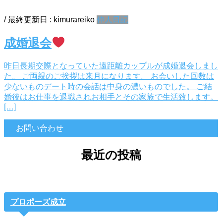
/ 最終更新日 :
kimurareiko
仲人日記
成婚退会
昨日長期交際となっていた遠距離カップルが成婚退会しまし
た。 ご両親のご挨拶は来月になります。 お会いした回数は
少ないものデート時の会話は中身の濃いものでした。 ご結
婚後はお仕事を退職されお相手とその家族で生活致します。
[…]
お問い合わせ
最近の投稿
プロポーズ成立