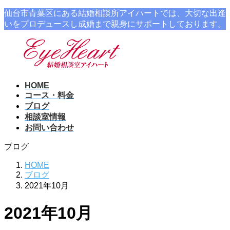
コ
ナ
仙台市青葉区にある結婚相談所アイハートでは、大切な出逢
ン
ビ
いをプロデュースし成婚まで親身にサポートしております。
テ
ゲ
ン
ー
ツ
シ
に
ョ
移
ン
HOME
動
に
コース・料金
移
ブログ
動
相談室情報
お問い合わせ
ブログ
HOME
ブログ
2021年10月
2021年10月